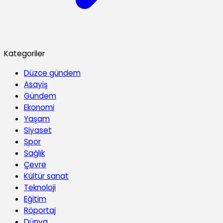
Kategoriler
Düzce gündem
Asayiş
Gündem
Ekonomi
Yaşam
Siyaset
Spor
Sağlık
Çevre
Kültür sanat
Teknoloji
Eğitim
Röportaj
Dünya