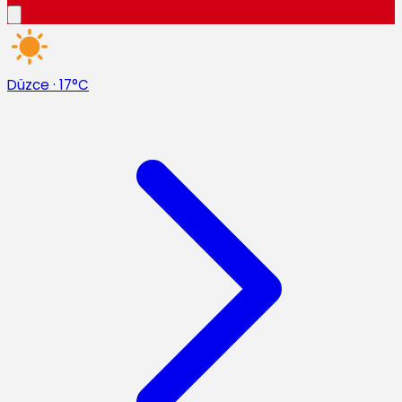
Düzce
·
17°C