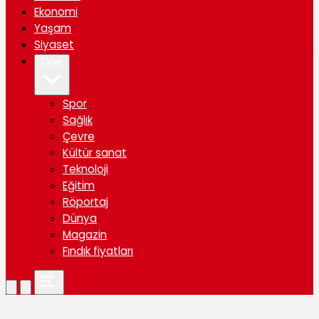
Ekonomi
Yaşam
Siyaset
Diğer
Spor
Sağlık
Çevre
Kültür sanat
Teknoloji
Eğitim
Röportaj
Dünya
Magazin
Fındık fiyatları