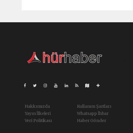
Pro-
0.049
Hakkımızda
Kullanım Şartları
Yayın İlkeleri
Whatsapp İhbar
Veri Politikası
Haber Gönder