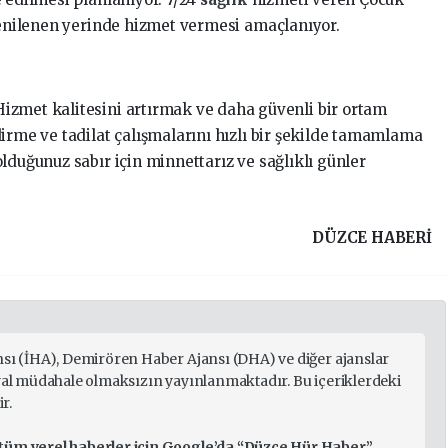
 yenilenen yerinde hizmet vermesi amaçlanıyor.
izmet kalitesini artırmak ve daha güvenli bir ortam
irme ve tadilat çalışmalarını hızlı bir şekilde tamamlama
lduğunuz sabır için minnettarız ve sağlıklı günler
DÜZCE HABERİ
nsı (İHA), Demirören Haber Ajansı (DHA) ve diğer ajanslar
ryal müdahale olmaksızın yayınlanmaktadır. Bu içeriklerdeki
r.
 tüm yerel haberler için Google’da “Düzce Hür Haber”