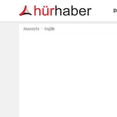
D
K
Anasayfa
Sağlık