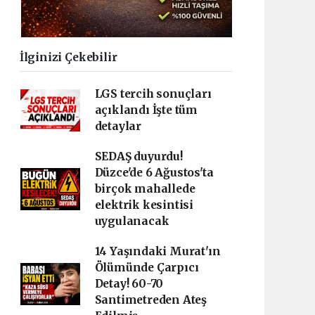
İlginizi Çekebilir
LGS tercih sonuçları
açıklandı İşte tüm
detaylar
SEDAŞ duyurdu!
Düzce'de 6 Ağustos'ta
birçok mahallede
elektrik kesintisi
uygulanacak
14 Yaşındaki Murat'ın
Ölümünde Çarpıcı
Detay! 60-70
Santimetreden Ateş