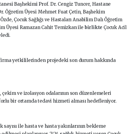
stanesi Başhekimi Prof. Dr. Cengiz Tuncer, Hastane
r. Öğretim Üyesi Mehmet Fuat Çetin, Başhekim
 Özde, Çocuk Sağlığı ve Hastaları Anabilim Dalı Öğretim
tim Üyesi Ramazan Cahit Temizkan ile
birlikte
Çocuk Acil
ledi.
 firma yetkililerinden projedeki son durum hakkında
, çekim ve izolasyon odalarının son düzenlemeleri
orlu bir ortamda tedavi hizmeti alması hedefleniyor.
nik sayısı ile hasta ve hasta yakınlarının bekleme
 edilmesi planlanıyor. 7/24
sağlık
hizmeti veren Çocuk