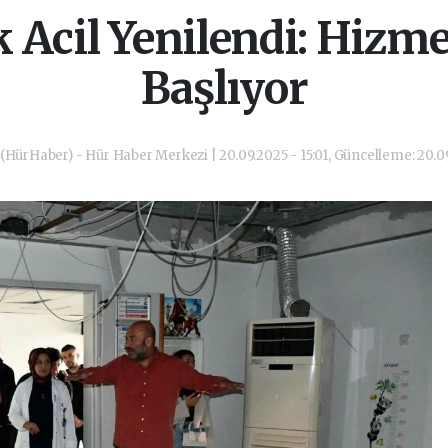
 Acil Yenilendi: Hizme
Başlıyor
(HürHaber) - Hür Haber Merkezi | 20.09.2025 - 15:01, Güncelleme: 20.09