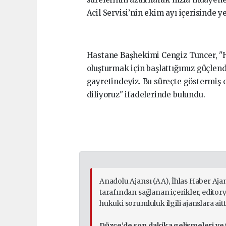
Acil Servisi’nin ekim ayı içerisinde
Hastane Başhekimi Cengiz Tuncer, "H
oluşturmak için başlattığımız güçlend
gayretindeyiz. Bu süreçte göstermiş o
diliyoruz" ifadelerinde bulundu.
Anadolu Ajansı (AA), İhlas Haber Aja
tarafından sağlanan içerikler, edito
hukuki sorumluluk ilgili ajanslara aitti
Düzce’de son dakika gelişmeleri ve