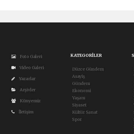
KATEGORİLER
Foto Galeri
Video Galeri
Düzce Gündem
Asayiş
Yazarlar
Gündem
Arşivler
Ekonomi
Yaşam
Künyemiz
Siyaset
İletişim
Kültür Sanat
Spor