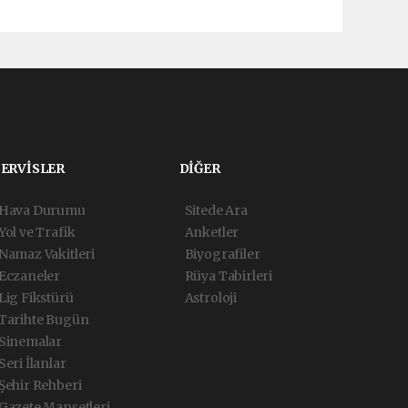
SERVİSLER
DİĞER
Hava Durumu
Sitede Ara
Yol ve Trafik
Anketler
Namaz Vakitleri
Biyografiler
Eczaneler
Rüya Tabirleri
Lig Fikstürü
Astroloji
Tarihte Bugün
Sinemalar
Seri İlanlar
Şehir Rehberi
Gazete Manşetleri