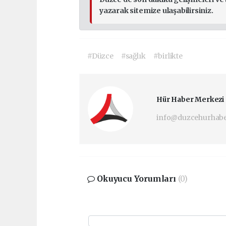
yazarak sitemize ulaşabilirsiniz.
#Düzce
#sağlık
#birlikte
Hür Haber Merkezi
info@duzcehurhab
Okuyucu Yorumları
(0)