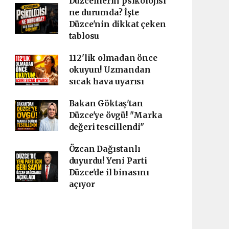
Düzcelilerin psikolojisi
ne durumda? İşte
Düzce'nin dikkat çeken
tablosu
112'lik olmadan önce
okuyun! Uzmandan
sıcak hava uyarısı
Bakan Göktaş'tan
Düzce'ye övgü! "Marka
değeri tescillendi"
Özcan Dağıstanlı
duyurdu! Yeni Parti
Düzce'de il binasını
açıyor