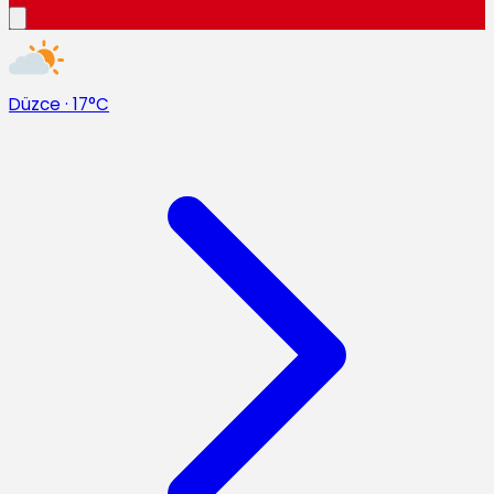
Düzce
·
17°C