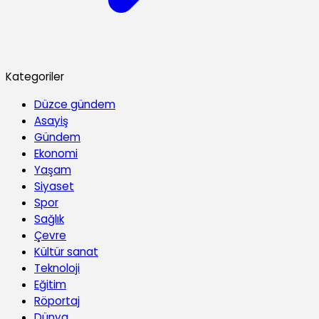
Kategoriler
Düzce gündem
Asayiş
Gündem
Ekonomi
Yaşam
Siyaset
Spor
Sağlık
Çevre
Kültür sanat
Teknoloji
Eğitim
Röportaj
Dünya