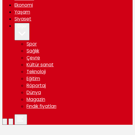
Ekonomi
Yaşam
Siyaset
Diğer
Spor
Sağlık
Çevre
Kültür sanat
Teknoloji
Eğitim
Röportaj
Dünya
Magazin
Fındık fiyatları