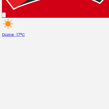
Düzce
·
17°C