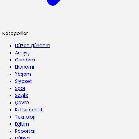
Kategoriler
Düzce gündem
Asayiş
Gündem
Ekonomi
Yaşam
Siyaset
Spor
Sağlık
Çevre
Kültür sanat
Teknoloji
Eğitim
Röportaj
Dünya