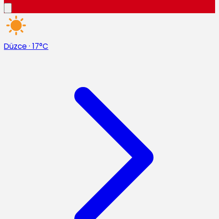
Düzce
·
17°C