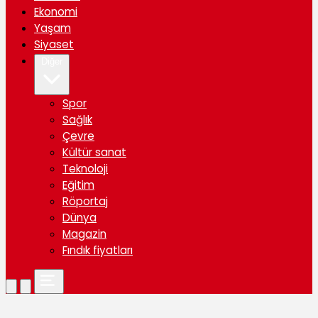
Ekonomi
Yaşam
Siyaset
Diğer
Spor
Sağlık
Çevre
Kültür sanat
Teknoloji
Eğitim
Röportaj
Dünya
Magazin
Fındık fiyatları