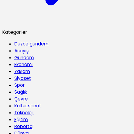
Kategoriler
Düzce gündem
Asayiş
Gündem
Ekonomi
Yaşam
Siyaset
Spor
Sağlık
Çevre
Kültür sanat
Teknoloji
Eğitim
Röportaj
Dünya