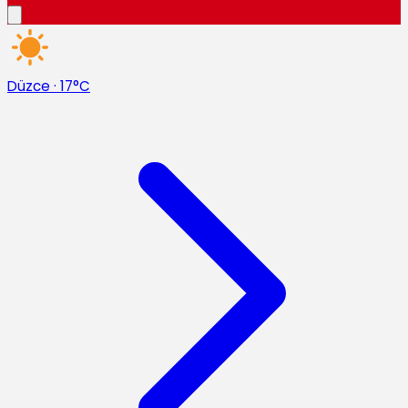
Düzce
·
17°C