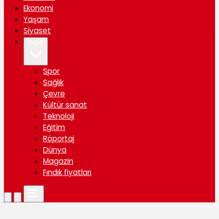
Ekonomi
Yaşam
Siyaset
Diğer
Spor
Sağlık
Çevre
Kültür sanat
Teknoloji
Eğitim
Röportaj
Dünya
Magazin
Fındık fiyatları