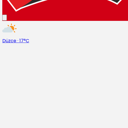
Düzce
·
17°C