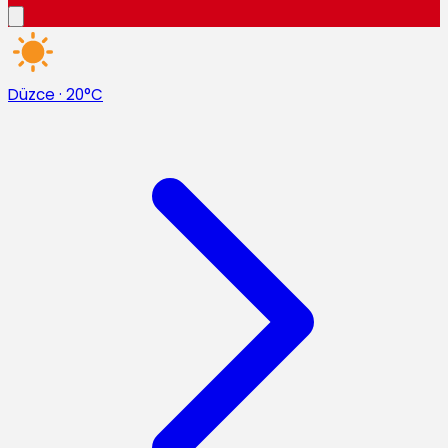
Düzce
·
20°C