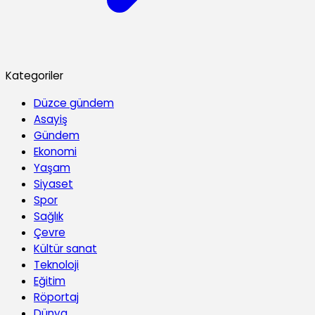
Kategoriler
Düzce gündem
Asayiş
Gündem
Ekonomi
Yaşam
Siyaset
Spor
Sağlık
Çevre
Kültür sanat
Teknoloji
Eğitim
Röportaj
Dünya