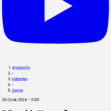
Anasayfa
›
Haberler
›
Çevre
29 Ocak 2024 - 11:05