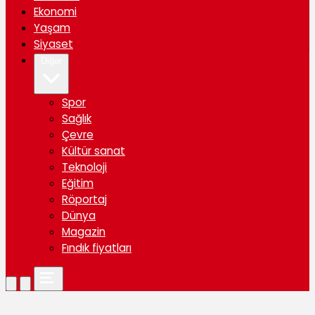
Ekonomi
Yaşam
Siyaset
Diğer
Spor
Sağlık
Çevre
Kültür sanat
Teknoloji
Eğitim
Röportaj
Dünya
Magazin
Fındık fiyatları