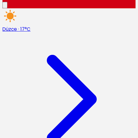
Düzce
·
17°C