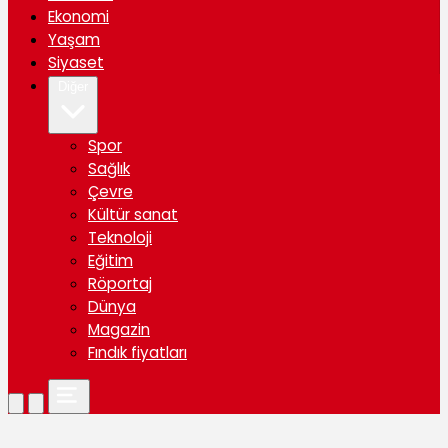
Ekonomi
Yaşam
Siyaset
Diğer
Spor
Sağlık
Çevre
Kültür sanat
Teknoloji
Eğitim
Röportaj
Dünya
Magazin
Fındık fiyatları