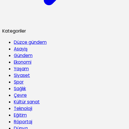
Kategoriler
Düzce gündem
Asayiş
Gündem
Ekonomi
Yaşam
Siyaset
Spor
Sağlık
Çevre
Kültür sanat
Teknoloji
Eğitim
Röportaj
Dünya