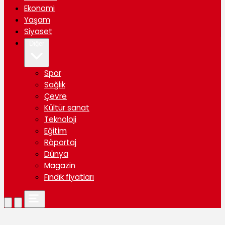
Ekonomi
Yaşam
Siyaset
Diğer
Spor
Sağlık
Çevre
Kültür sanat
Teknoloji
Eğitim
Röportaj
Dünya
Magazin
Fındık fiyatları