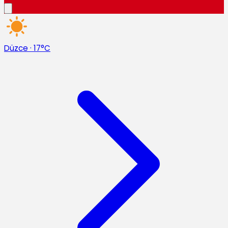
Düzce
·
17°C