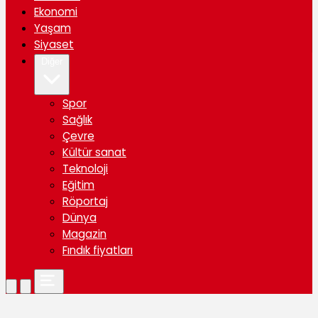
Ekonomi
Yaşam
Siyaset
Diğer
Spor
Sağlık
Çevre
Kültür sanat
Teknoloji
Eğitim
Röportaj
Dünya
Magazin
Fındık fiyatları