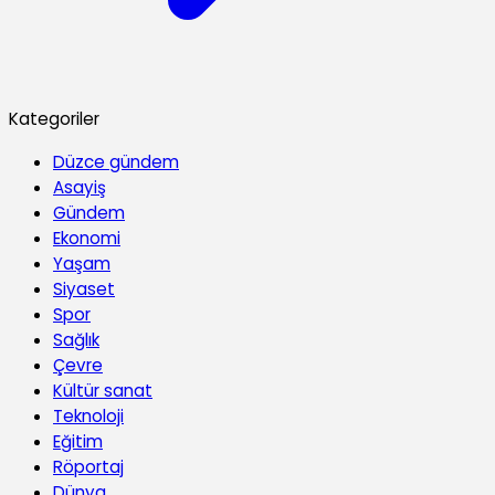
Kategoriler
Düzce gündem
Asayiş
Gündem
Ekonomi
Yaşam
Siyaset
Spor
Sağlık
Çevre
Kültür sanat
Teknoloji
Eğitim
Röportaj
Dünya