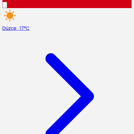
Düzce
·
17°C