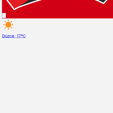
Düzce
·
17°C