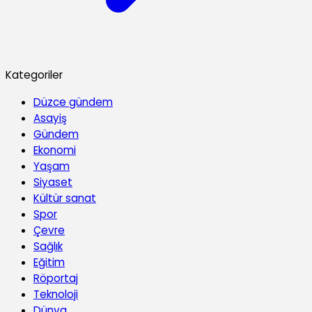
Kategoriler
Düzce gündem
Asayiş
Gündem
Ekonomi
Yaşam
Siyaset
Kültür sanat
Spor
Çevre
Sağlık
Eğitim
Röportaj
Teknoloji
Dünya