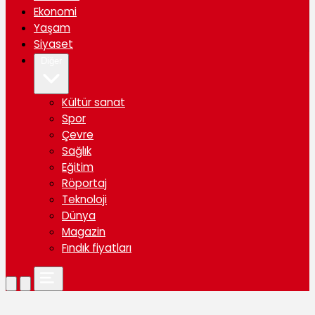
Ekonomi
Yaşam
Siyaset
Diğer
Kültür sanat
Spor
Çevre
Sağlık
Eğitim
Röportaj
Teknoloji
Dünya
Magazin
Fındık fiyatları