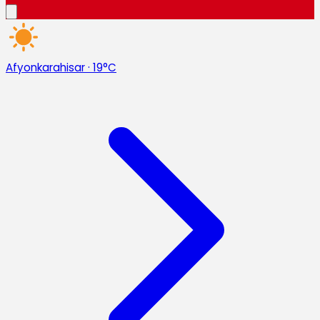
Afyonkarahisar
·
19°C