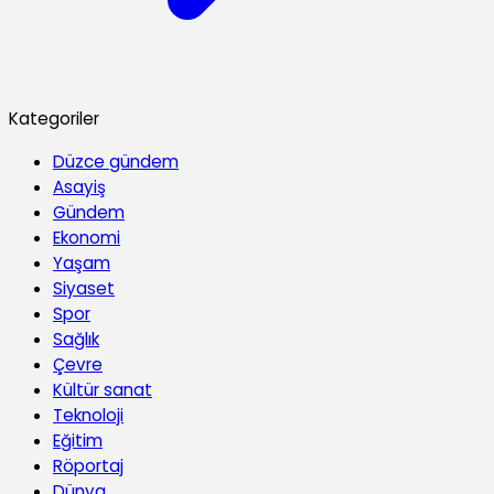
Kategoriler
Düzce gündem
Asayiş
Gündem
Ekonomi
Yaşam
Siyaset
Spor
Sağlık
Çevre
Kültür sanat
Teknoloji
Eğitim
Röportaj
Dünya