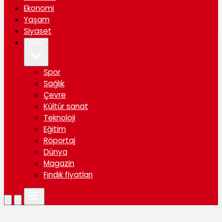
Ekonomi
Yaşam
Siyaset
Diğer
Spor
Sağlık
Çevre
Kültür sanat
Teknoloji
Eğitim
Röportaj
Dünya
Magazin
Fındık fiyatları