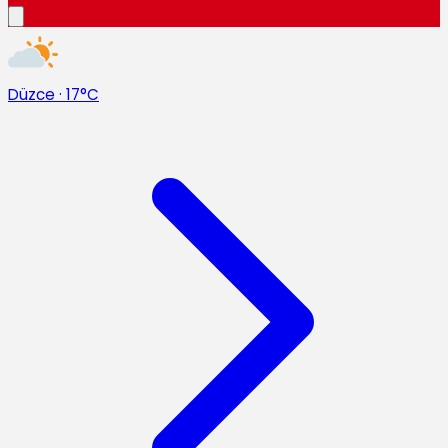
Düzce
·
17°C