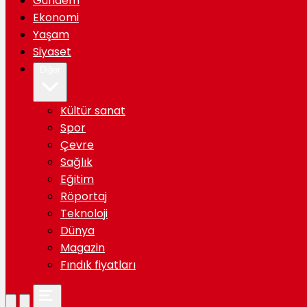
Gündem
Ekonomi
Yaşam
Siyaset
Diğer
Kültür sanat
Spor
Çevre
Sağlık
Eğitim
Röportaj
Teknoloji
Dünya
Magazin
Fındık fiyatları