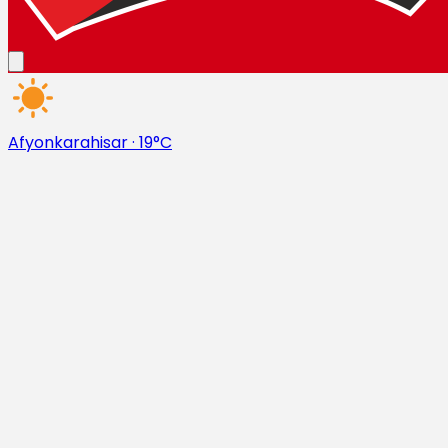
Afyonkarahisar
·
19°C