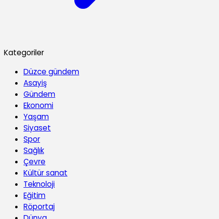
Kategoriler
Düzce gündem
Asayiş
Gündem
Ekonomi
Yaşam
Siyaset
Spor
Sağlık
Çevre
Kültür sanat
Teknoloji
Eğitim
Röportaj
Dünya