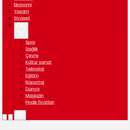
Ekonomi
Yaşam
Siyaset
Diğer
Spor
Sağlık
Çevre
Kültür sanat
Teknoloji
Eğitim
Röportaj
Dünya
Magazin
Fındık fiyatları