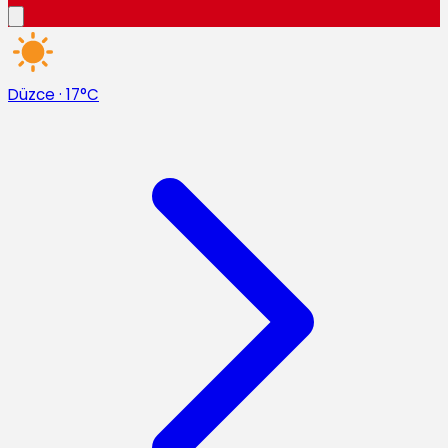
Düzce
·
17°C