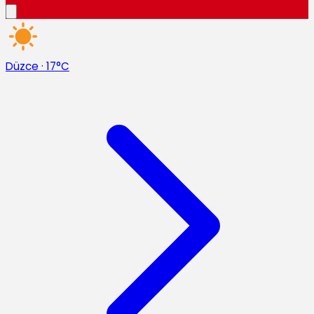
Düzce
·
17°C