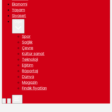
Ekonomi
Yaşam
Siyaset
Diğer
Spor
Sağlık
Çevre
Kültür sanat
Teknoloji
Eğitim
Röportaj
Dünya
Magazin
Fındık fiyatları