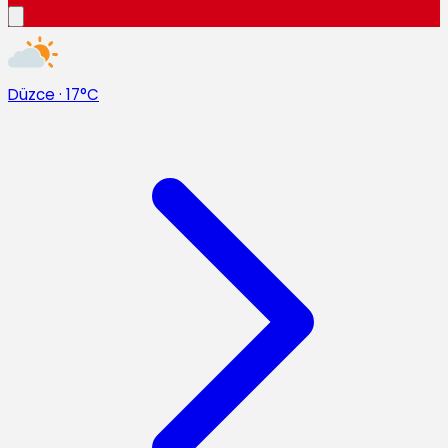
Düzce
·
17°C