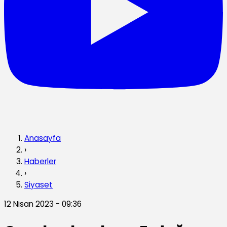
Anasayfa
›
Haberler
›
Siyaset
12 Nisan 2023 - 09:36