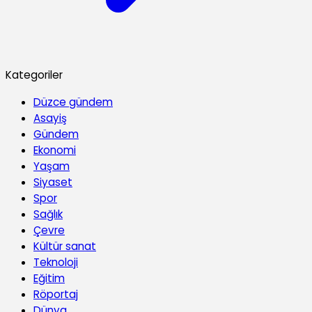
Kategoriler
Düzce gündem
Asayiş
Gündem
Ekonomi
Yaşam
Siyaset
Spor
Sağlık
Çevre
Kültür sanat
Teknoloji
Eğitim
Röportaj
Dünya