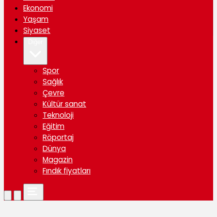
Ekonomi
Yaşam
Siyaset
Diğer
Spor
Sağlık
Çevre
Kültür sanat
Teknoloji
Eğitim
Röportaj
Dünya
Magazin
Fındık fiyatları