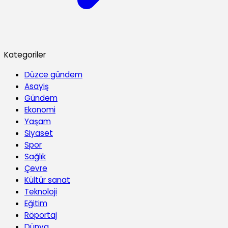
Kategoriler
Düzce gündem
Asayiş
Gündem
Ekonomi
Yaşam
Siyaset
Spor
Sağlık
Çevre
Kültür sanat
Teknoloji
Eğitim
Röportaj
Dünya