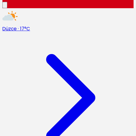
Düzce
·
17°C