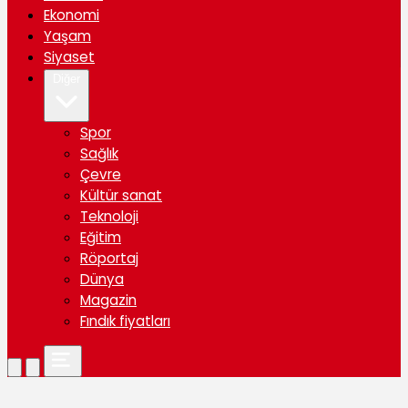
Ekonomi
Yaşam
Siyaset
Diğer
Spor
Sağlık
Çevre
Kültür sanat
Teknoloji
Eğitim
Röportaj
Dünya
Magazin
Fındık fiyatları