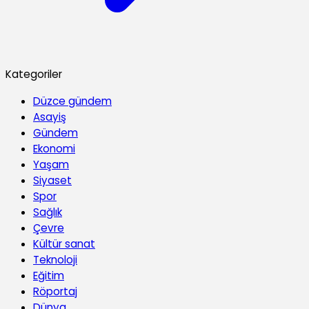
Kategoriler
Düzce gündem
Asayiş
Gündem
Ekonomi
Yaşam
Siyaset
Spor
Sağlık
Çevre
Kültür sanat
Teknoloji
Eğitim
Röportaj
Dünya