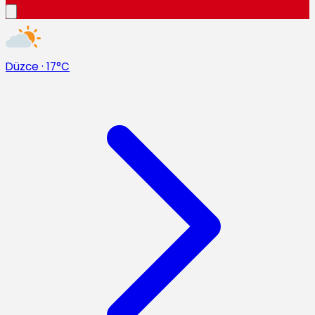
Düzce
·
17°C