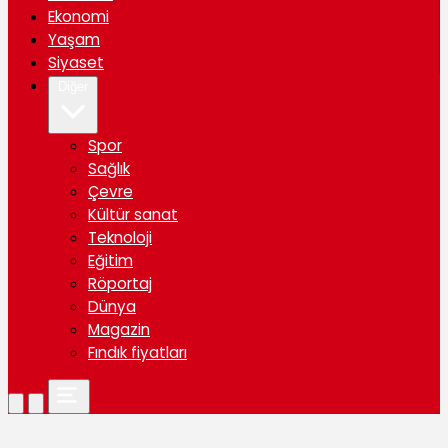
Ekonomi
Yaşam
Siyaset
Diğer
Spor
Sağlık
Çevre
Kültür sanat
Teknoloji
Eğitim
Röportaj
Dünya
Magazin
Fındık fiyatları