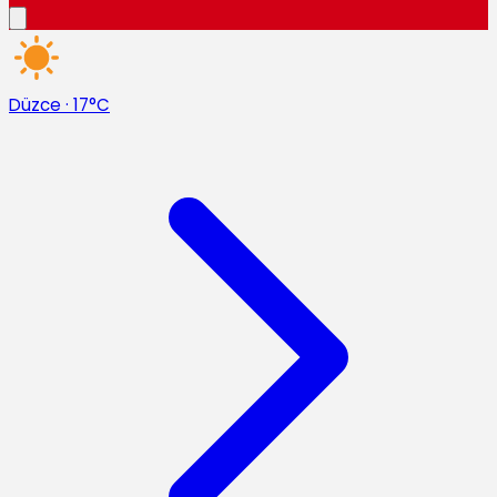
Düzce
·
17°C