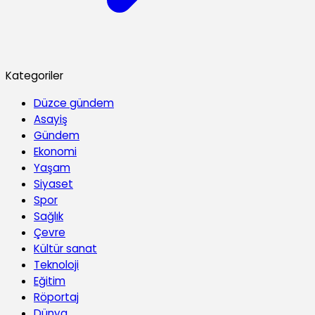
Kategoriler
Düzce gündem
Asayiş
Gündem
Ekonomi
Yaşam
Siyaset
Spor
Sağlık
Çevre
Kültür sanat
Teknoloji
Eğitim
Röportaj
Dünya