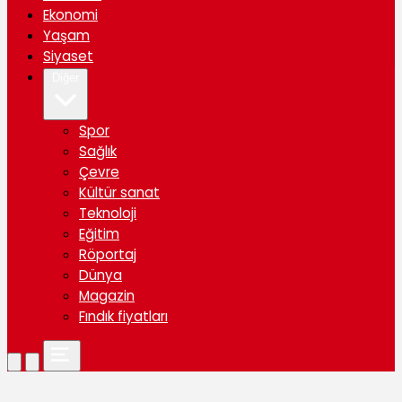
Ekonomi
Yaşam
Siyaset
Diğer
Spor
Sağlık
Çevre
Kültür sanat
Teknoloji
Eğitim
Röportaj
Dünya
Magazin
Fındık fiyatları