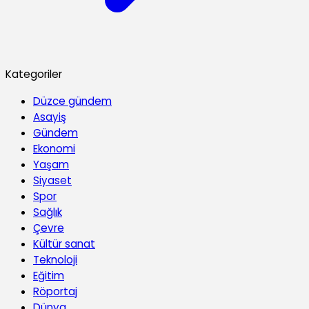
Kategoriler
Düzce gündem
Asayiş
Gündem
Ekonomi
Yaşam
Siyaset
Spor
Sağlık
Çevre
Kültür sanat
Teknoloji
Eğitim
Röportaj
Dünya