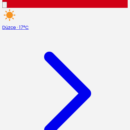
Düzce
·
17°C