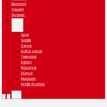
Ekonomi
Yaşam
Siyaset
Diğer
Spor
Sağlık
Çevre
Kültür sanat
Teknoloji
Eğitim
Röportaj
Dünya
Magazin
Fındık fiyatları