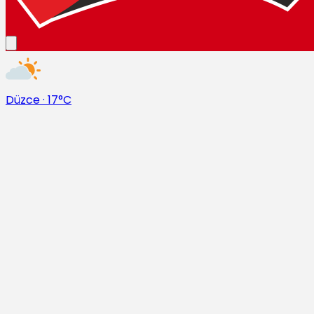
Düzce
·
17°C