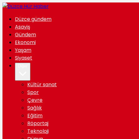
Düzce gündem
Asayiş
Gündem
Ekonomi
Yaşam
Siyaset
Diğer
Kültür sanat
Spor
Çevre
Sağlık
Eğitim
Röportaj
Teknoloji
Dünya