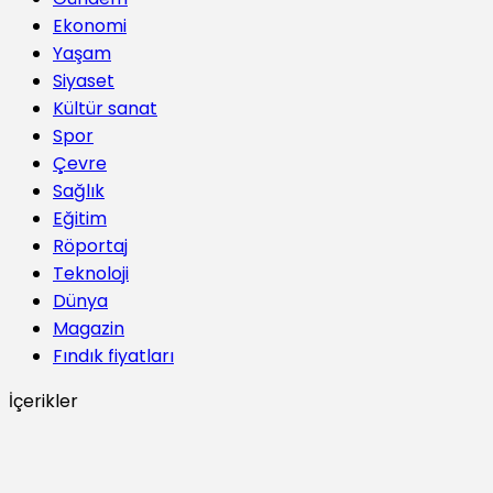
Ekonomi
Yaşam
Siyaset
Kültür sanat
Spor
Çevre
Sağlık
Eğitim
Röportaj
Teknoloji
Dünya
Magazin
Fındık fiyatları
İçerikler