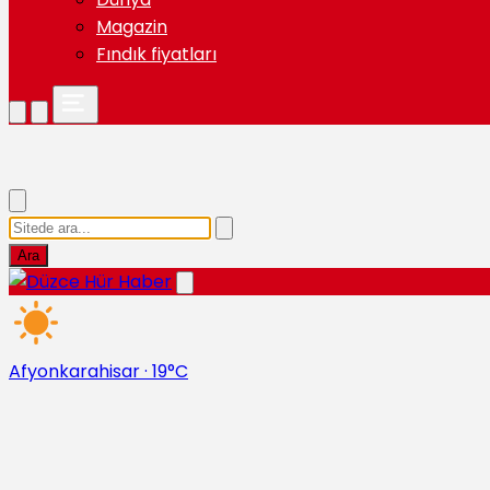
Magazin
Fındık fiyatları
Ara
Afyonkarahisar
·
19°C