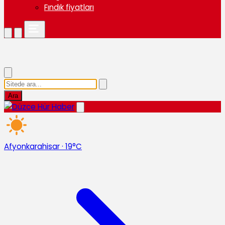
Fındık fiyatları
Ara
Afyonkarahisar
·
19°C