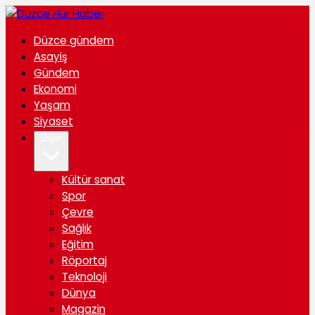
Düzce gündem
Asayiş
Gündem
Ekonomi
Yaşam
Siyaset
Diğer
Kültür sanat
Spor
Çevre
Sağlık
Eğitim
Röportaj
Teknoloji
Dünya
Magazin