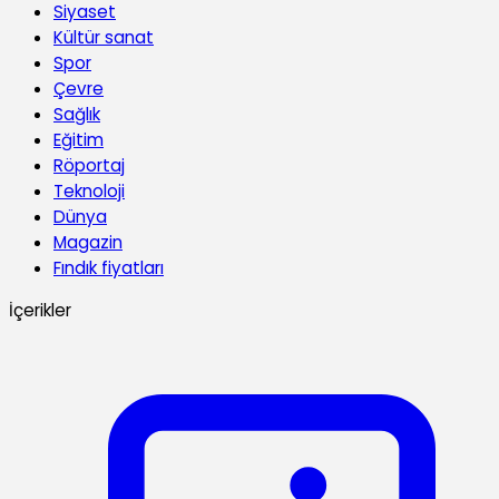
Siyaset
Kültür sanat
Spor
Çevre
Sağlık
Eğitim
Röportaj
Teknoloji
Dünya
Magazin
Fındık fiyatları
İçerikler