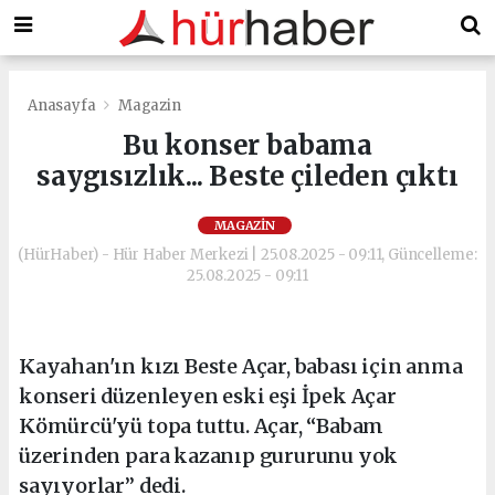
Anasayfa
Magazin
Bu konser babama
saygısızlık... Beste çileden çıktı
MAGAZIN
(HürHaber) - Hür Haber Merkezi | 25.08.2025 - 09:11, Güncelleme:
25.08.2025 - 09:11
Kayahan'ın kızı Beste Açar, babası için anma
konseri düzenleyen eski eşi İpek Açar
Kömürcü'yü topa tuttu. Açar, “Babam
üzerinden para kazanıp gururunu yok
sayıyorlar” dedi.