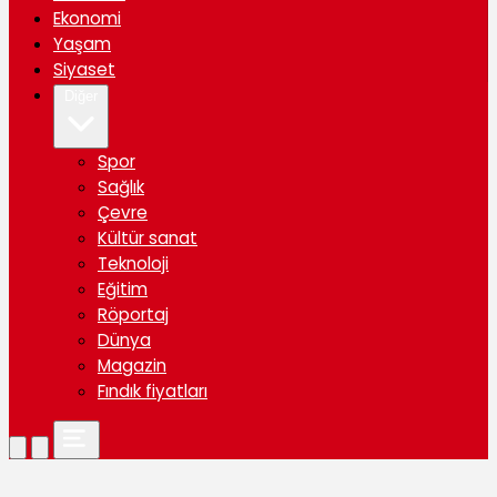
Ekonomi
Yaşam
Siyaset
Diğer
Spor
Sağlık
Çevre
Kültür sanat
Teknoloji
Eğitim
Röportaj
Dünya
Magazin
Fındık fiyatları