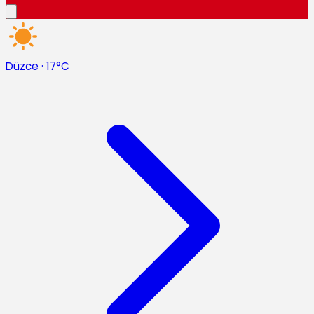
Düzce
·
17°C