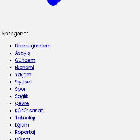
Kategoriler
Düzce gündem
Asayiş
Gündem
Ekonomi
Yaşam
Siyaset
Spor
Sağlık
Çevre
Kültür sanat
Teknoloji
Eğitim
Röportaj
Dünya