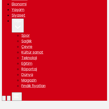
Ekonomi
Yaşam
Siyaset
Diğer
Spor
Sağlık
Çevre
Kültür sanat
Teknoloji
Eğitim
Röportaj
Dünya
Magazin
Fındık fiyatları