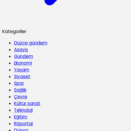
Kategoriler
Düzce gündem
Asayiş
Gündem
Ekonomi
Yaşam
Siyaset
Spor
Sağlık
Çevre
Kültür sanat
Teknoloji
Eğitim
Röportaj
Dünya