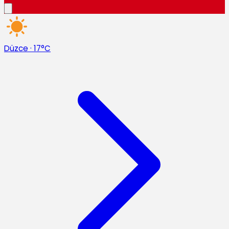
Düzce
·
17°C