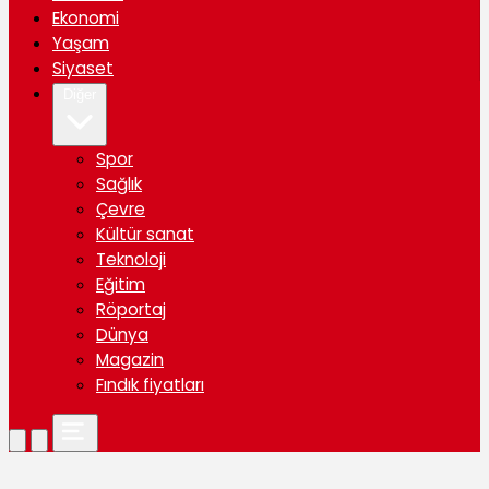
Ekonomi
Yaşam
Siyaset
Diğer
Spor
Sağlık
Çevre
Kültür sanat
Teknoloji
Eğitim
Röportaj
Dünya
Magazin
Fındık fiyatları