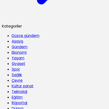
Kategoriler
Düzce gündem
Asayiş
Gündem
Ekonomi
Yaşam
Siyaset
Spor
Sağlık
Çevre
Kültür sanat
Teknoloji
Eğitim
Röportaj
Dünya