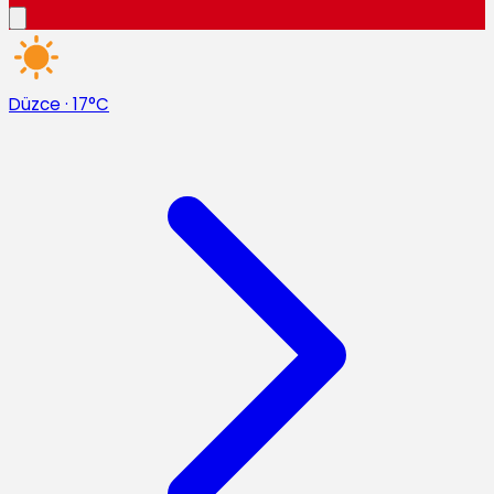
Düzce
·
17°C