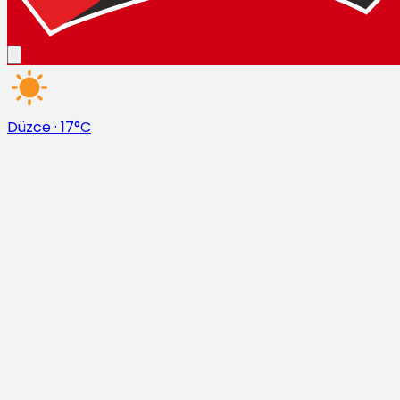
Düzce
·
17°C