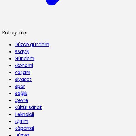
Kategoriler
Düzce gündem
Asayiş
Gündem
Ekonomi
Yaşam
Siyaset
Spor
Sağlık
Çevre
Kültür sanat
Teknoloji
Eğitim
Röportaj
Dünya