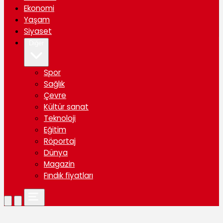
Ekonomi
Yaşam
Siyaset
Diğer
Spor
Sağlık
Çevre
Kültür sanat
Teknoloji
Eğitim
Röportaj
Dünya
Magazin
Fındık fiyatları