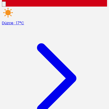
Düzce
·
17°C