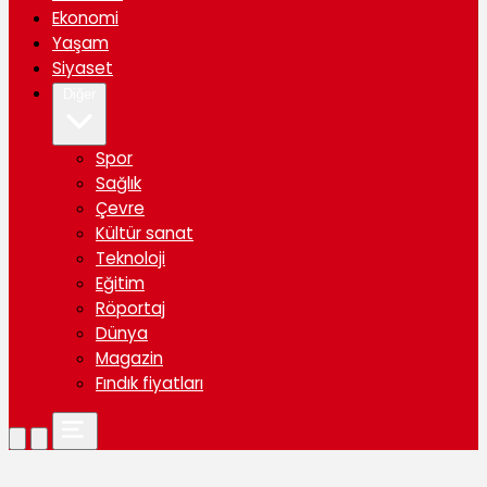
Ekonomi
Yaşam
Siyaset
Diğer
Spor
Sağlık
Çevre
Kültür sanat
Teknoloji
Eğitim
Röportaj
Dünya
Magazin
Fındık fiyatları