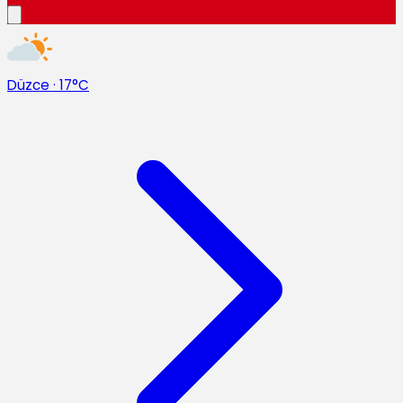
Düzce
·
17°C