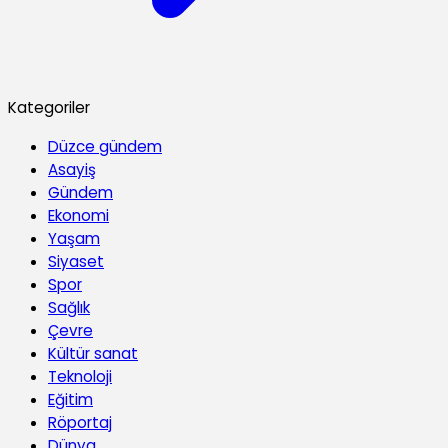
Kategoriler
Düzce gündem
Asayiş
Gündem
Ekonomi
Yaşam
Siyaset
Spor
Sağlık
Çevre
Kültür sanat
Teknoloji
Eğitim
Röportaj
Dünya