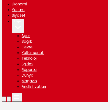
Ekonomi
Yaşam
Siyaset
Diğer
Spor
Sağlık
Çevre
Kültür sanat
Teknoloji
Eğitim
Röportaj
Dünya
Magazin
Fındık fiyatları