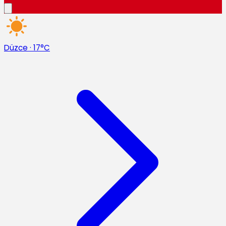
Düzce
·
17°C