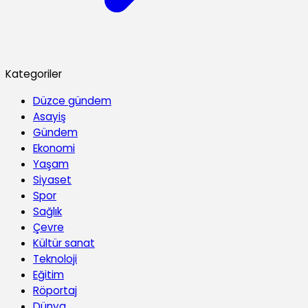
Kategoriler
Düzce gündem
Asayiş
Gündem
Ekonomi
Yaşam
Siyaset
Spor
Sağlık
Çevre
Kültür sanat
Teknoloji
Eğitim
Röportaj
Dünya