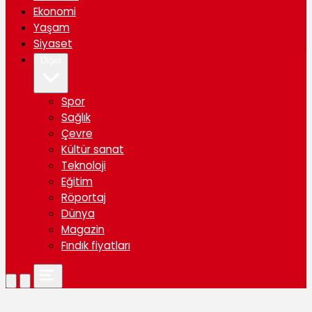
Ekonomi
Yaşam
Siyaset
Diğer
Spor
Sağlık
Çevre
Kültür sanat
Teknoloji
Eğitim
Röportaj
Dünya
Magazin
Fındık fiyatları