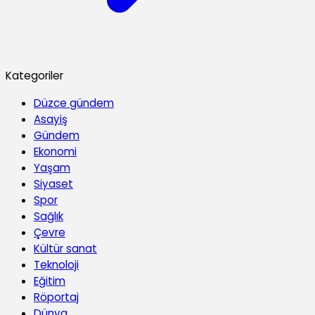
Kategoriler
Düzce gündem
Asayiş
Gündem
Ekonomi
Yaşam
Siyaset
Spor
Sağlık
Çevre
Kültür sanat
Teknoloji
Eğitim
Röportaj
Dünya