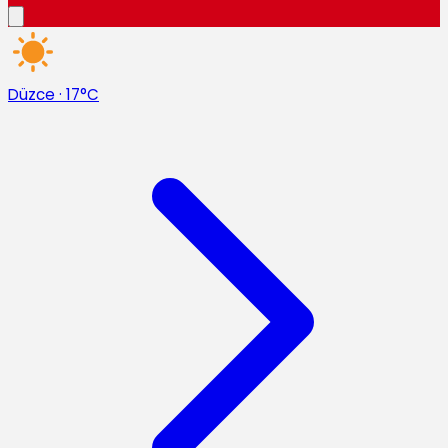
Düzce
·
17°C