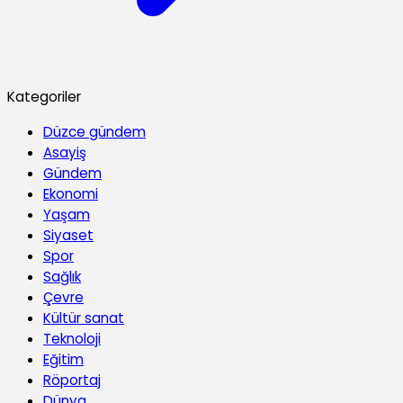
Kategoriler
Düzce gündem
Asayiş
Gündem
Ekonomi
Yaşam
Siyaset
Spor
Sağlık
Çevre
Kültür sanat
Teknoloji
Eğitim
Röportaj
Dünya