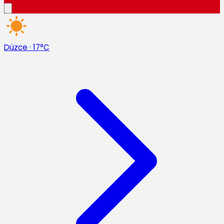
Düzce
·
17°C