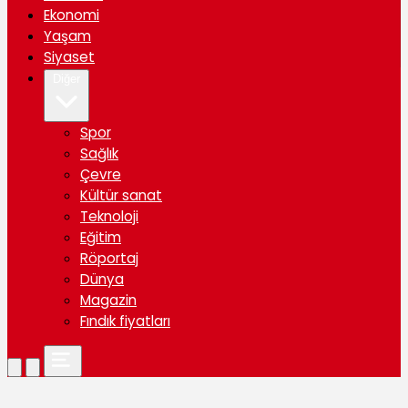
Ekonomi
Yaşam
Siyaset
Diğer
Spor
Sağlık
Çevre
Kültür sanat
Teknoloji
Eğitim
Röportaj
Dünya
Magazin
Fındık fiyatları