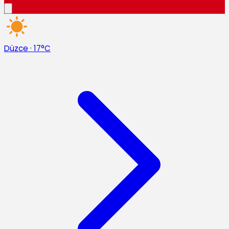
Düzce
·
17°C