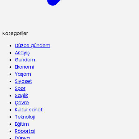
Kategoriler
Düzce gündem
Asayiş
Gündem
Ekonomi
Yaşam
Siyaset
Spor
Sağlık
Çevre
Kültür sanat
Teknoloji
Eğitim
Röportaj
Dünya