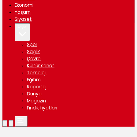
Ekonomi
Yaşam
Siyaset
Diğer
Spor
Sağlık
Çevre
Kültür sanat
Teknoloji
Eğitim
Röportaj
Dünya
Magazin
Fındık fiyatları