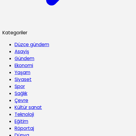
Kategoriler
Düzce gündem
Asayiş
Gündem
Ekonomi
Yaşam
Siyaset
Spor
Sağlık
Çevre
Kültür sanat
Teknoloji
Eğitim
Röportaj
Dünya