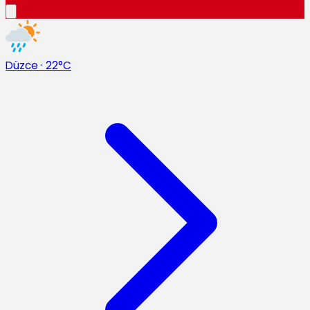
Düzce
·
22°C