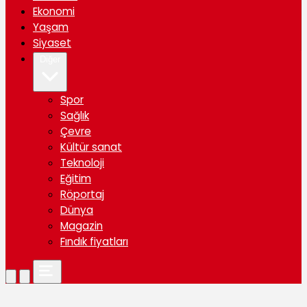
Ekonomi
Yaşam
Siyaset
Diğer
Spor
Sağlık
Çevre
Kültür sanat
Teknoloji
Eğitim
Röportaj
Dünya
Magazin
Fındık fiyatları