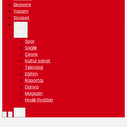
Ekonomi
Yaşam
Siyaset
Diğer
Spor
Sağlık
Çevre
Kültür sanat
Teknoloji
Eğitim
Röportaj
Dünya
Magazin
Fındık fiyatları