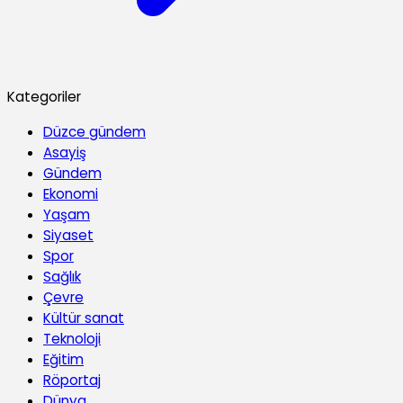
Kategoriler
Düzce gündem
Asayiş
Gündem
Ekonomi
Yaşam
Siyaset
Spor
Sağlık
Çevre
Kültür sanat
Teknoloji
Eğitim
Röportaj
Dünya