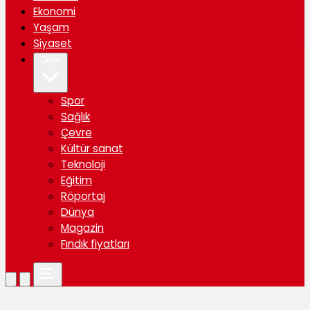
Ekonomi
Yaşam
Siyaset
Diğer
Spor
Sağlık
Çevre
Kültür sanat
Teknoloji
Eğitim
Röportaj
Dünya
Magazin
Fındık fiyatları