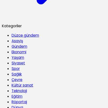
Kategoriler
Düzce gündem
Asayiş
Gündem
Ekonomi
Yaşam
Siyaset
Spor
Sağlık
Çevre
Kültür sanat
Teknoloji
Eğitim
Röportaj
Dünya