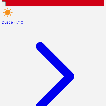
Düzce
·
17°C