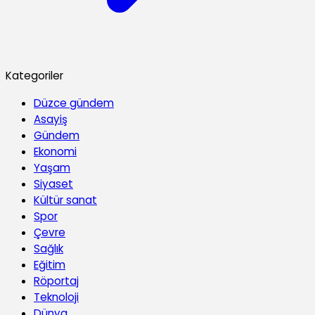
Kategoriler
Düzce gündem
Asayiş
Gündem
Ekonomi
Yaşam
Siyaset
Kültür sanat
Spor
Çevre
Sağlık
Eğitim
Röportaj
Teknoloji
Dünya