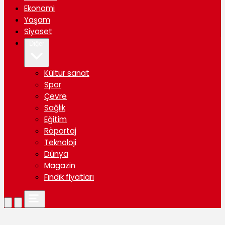
Ekonomi
Yaşam
Siyaset
Diğer
Kültür sanat
Spor
Çevre
Sağlık
Eğitim
Röportaj
Teknoloji
Dünya
Magazin
Fındık fiyatları