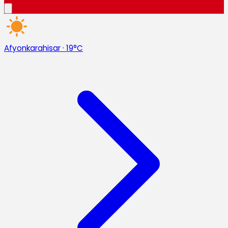
Afyonkarahisar
·
19°C