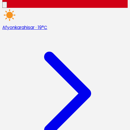
Afyonkarahisar
·
19°C