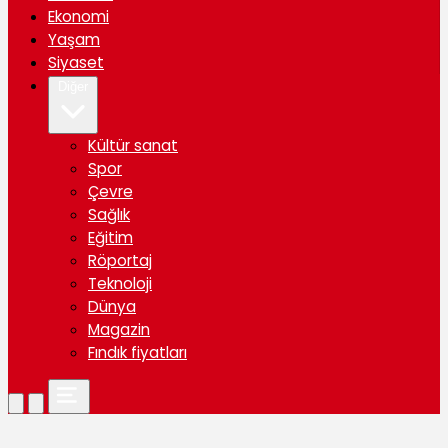
Ekonomi
Yaşam
Siyaset
Diğer
Kültür sanat
Spor
Çevre
Sağlık
Eğitim
Röportaj
Teknoloji
Dünya
Magazin
Fındık fiyatları