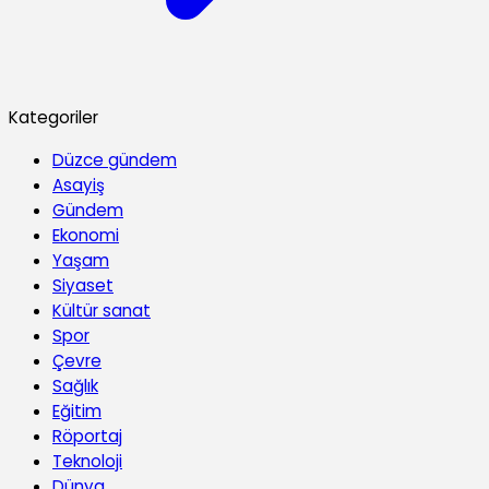
Kategoriler
Düzce gündem
Asayiş
Gündem
Ekonomi
Yaşam
Siyaset
Kültür sanat
Spor
Çevre
Sağlık
Eğitim
Röportaj
Teknoloji
Dünya