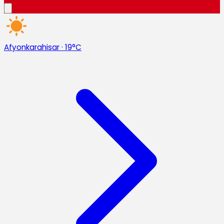
Afyonkarahisar
·
19°C