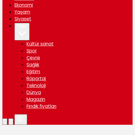
Ekonomi
Yaşam
Siyaset
Diğer
Kültür sanat
Spor
Çevre
Sağlık
Eğitim
Röportaj
Teknoloji
Dünya
Magazin
Fındık fiyatları