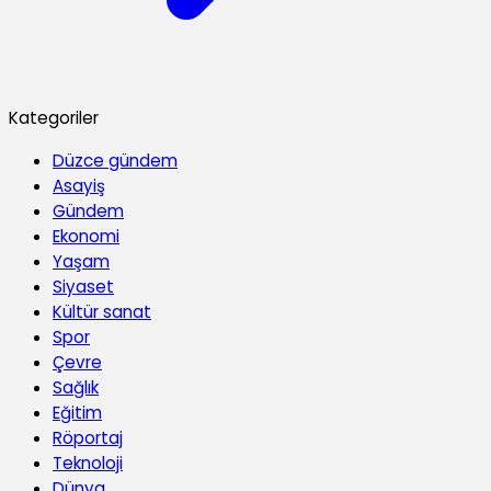
Kategoriler
Düzce gündem
Asayiş
Gündem
Ekonomi
Yaşam
Siyaset
Kültür sanat
Spor
Çevre
Sağlık
Eğitim
Röportaj
Teknoloji
Dünya