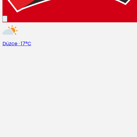
Düzce
·
17°C