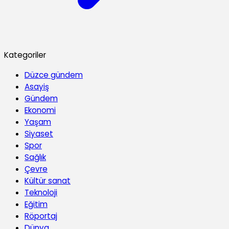
Kategoriler
Düzce gündem
Asayiş
Gündem
Ekonomi
Yaşam
Siyaset
Spor
Sağlık
Çevre
Kültür sanat
Teknoloji
Eğitim
Röportaj
Dünya