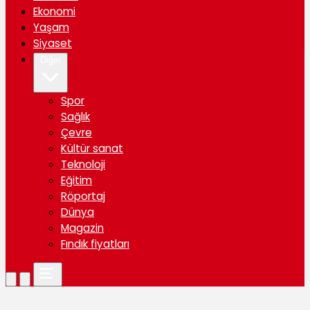
Ekonomi
Yaşam
Siyaset
Diğer
Spor
Sağlık
Çevre
Kültür sanat
Teknoloji
Eğitim
Röportaj
Dünya
Magazin
Fındık fiyatları