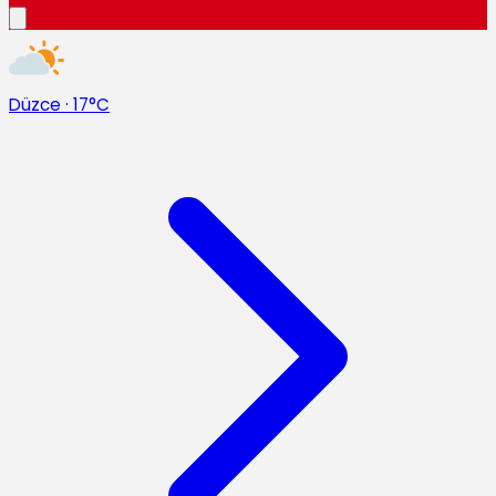
Düzce
·
17°C