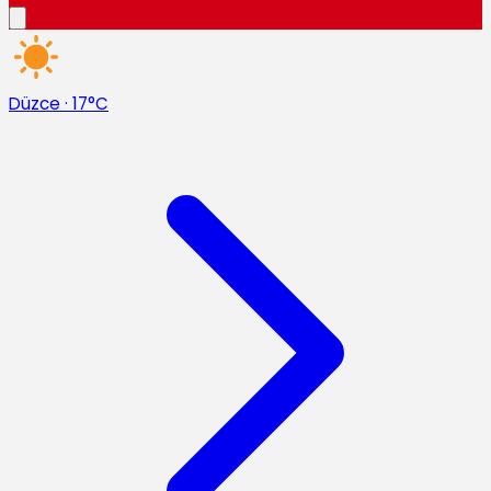
Düzce
·
17°C