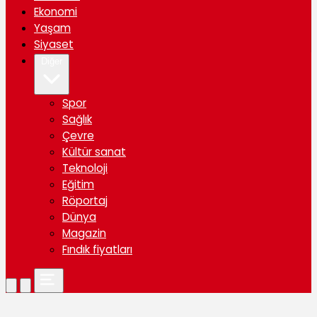
Ekonomi
Yaşam
Siyaset
Diğer
Spor
Sağlık
Çevre
Kültür sanat
Teknoloji
Eğitim
Röportaj
Dünya
Magazin
Fındık fiyatları