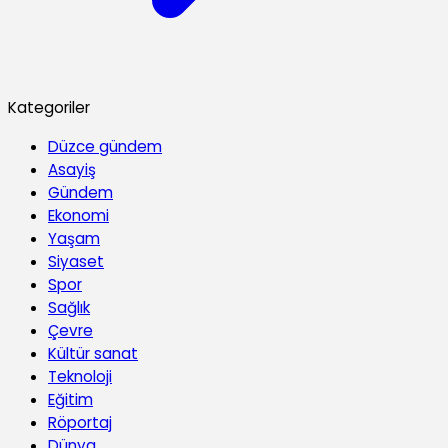
Kategoriler
Düzce gündem
Asayiş
Gündem
Ekonomi
Yaşam
Siyaset
Spor
Sağlık
Çevre
Kültür sanat
Teknoloji
Eğitim
Röportaj
Dünya