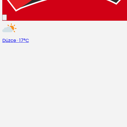
Düzce
·
17°C