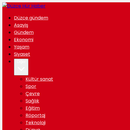
Düzce gündem
Asayiş
Gündem
Ekonomi
Yaşam
Siyaset
Diğer
Kültür sanat
Spor
Çevre
Sağlık
Eğitim
Röportaj
Teknoloji
Dünya