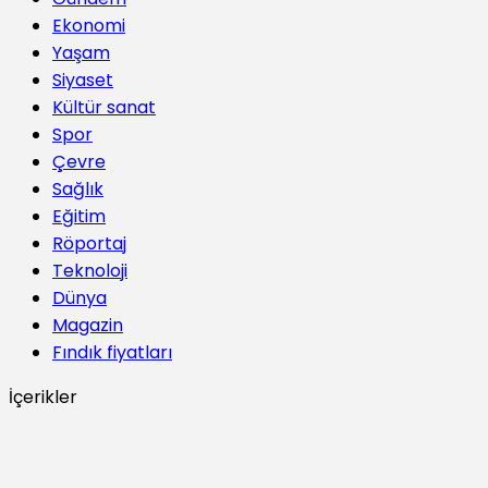
Ekonomi
Yaşam
Siyaset
Kültür sanat
Spor
Çevre
Sağlık
Eğitim
Röportaj
Teknoloji
Dünya
Magazin
Fındık fiyatları
İçerikler