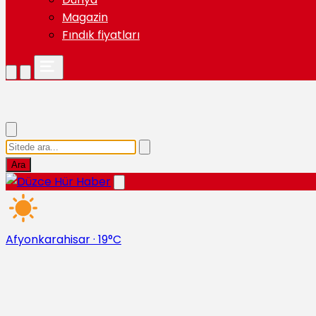
Magazin
Fındık fiyatları
Ara
Afyonkarahisar
·
19°C