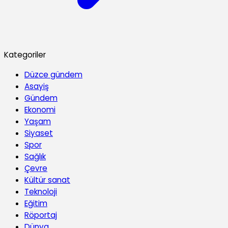
Kategoriler
Düzce gündem
Asayiş
Gündem
Ekonomi
Yaşam
Siyaset
Spor
Sağlık
Çevre
Kültür sanat
Teknoloji
Eğitim
Röportaj
Dünya