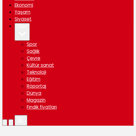
Ekonomi
Yaşam
Siyaset
Diğer
Spor
Sağlık
Çevre
Kültür sanat
Teknoloji
Eğitim
Röportaj
Dünya
Magazin
Fındık fiyatları