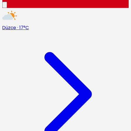
Düzce
·
17°C