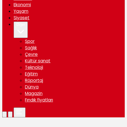
Ekonomi
Yaşam
Siyaset
Diğer
Spor
Sağlık
Çevre
Kültür sanat
Teknoloji
Eğitim
Röportaj
Dünya
Magazin
Fındık fiyatları