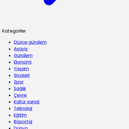
Kategoriler
Düzce gündem
Asayiş
Gündem
Ekonomi
Yaşam
Siyaset
Spor
Sağlık
Çevre
Kültür sanat
Teknoloji
Eğitim
Röportaj
Dünya