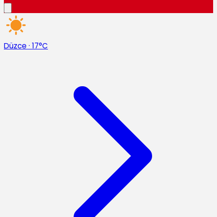
Düzce
·
17°C