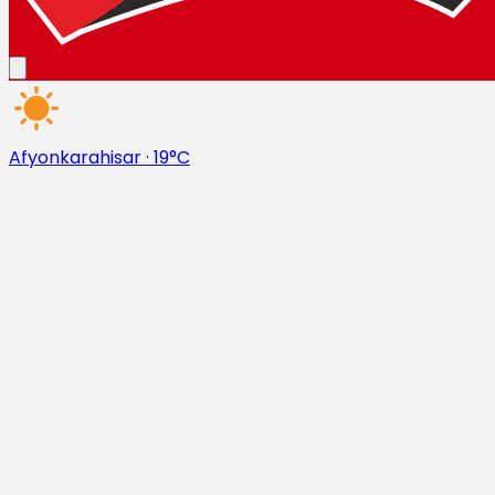
Afyonkarahisar
·
19°C