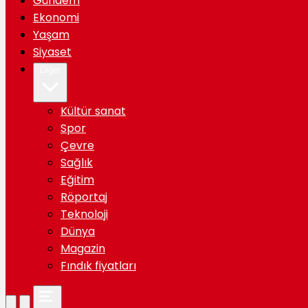
Gündem
Ekonomi
Yaşam
Siyaset
Diğer
Kültür sanat
Spor
Çevre
Sağlık
Eğitim
Röportaj
Teknoloji
Dünya
Magazin
Fındık fiyatları